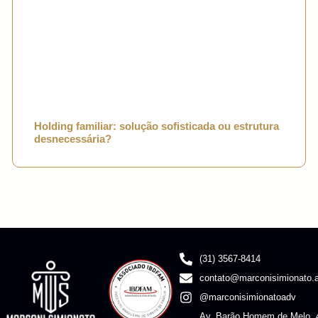
Holding familiar: solução sofisticada ou estrutura
desnecessária?
(31) 3567-8414
contato@marconisimionato.a
@marconisimionatoadv
Av. Barão Homem de Melo, 4