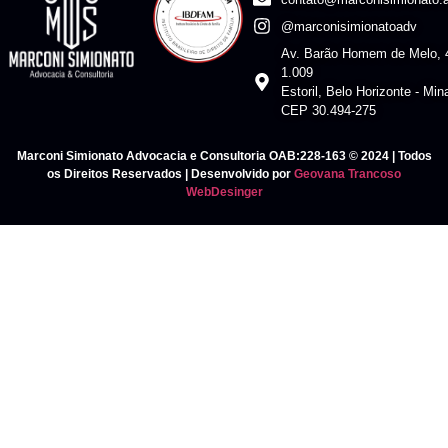
@marconisimionatoadv
Av. Barão Homem de Melo, 4
1.009
Estoril, Belo Horizonte - Mi
CEP 30.494-275
Marconi Simionato Advocacia e Consultoria OAB:228-163 © 2024 | Todos
os Direitos Reservados | Desenvolvido por
Geovana Trancoso
WebDesinger